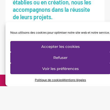
établies ou en création, nous les
accompagnons dans la réussite
de leurs projets.
Nos espaces de travail permettent
d’accueillir jusqu’à 230 personnes. Nous
Nous utilisons des cookies pour optimiser notre site web et notre service.
avons l’ambition d’atteindre cette capacité
d’ici 2026.
Accepter les cookies
Refuser
Voir les préférences
Politique de cookies
Faites un don
Mentions légales